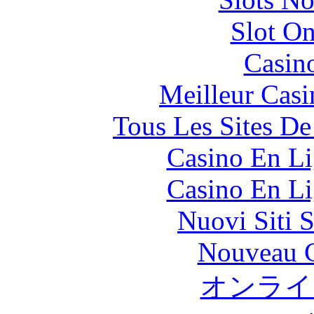
Slot On
Casin
Meilleur Casi
Tous Les Sites De
Casino En Li
Casino En Li
Nuovi Siti 
Nouveau C
オンライ