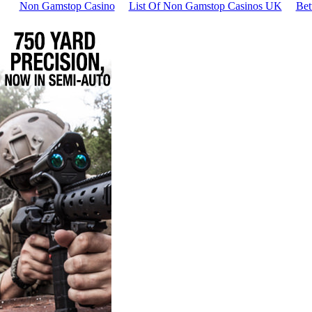
Non Gamstop Casino
List Of Non Gamstop Casinos UK
Bet